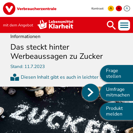
Direkt
Image
zum
A
A
A
Kontrast
Inhalt
yellow
green
white
mit dem Angebot
Informationen
Das steckt hinter
Werbeaussagen zu Zucker
Stand:
11.7.2023
Frage
stellen
Diesen Inhalt gibt es auch in leichter Sprache
Umfrage
Main
mitmachen
navigation
Produkt
melden