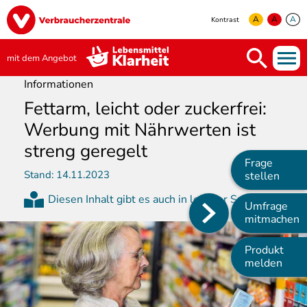
Direkt
Image
zum
A
A
A
Kontrast
Inhalt
yellow
green
white
mit dem Angebot
Informationen
Fettarm, leicht oder zuckerfrei:
Werbung mit Nährwerten ist
streng geregelt
Frage
Stand:
14.11.2023
stellen
Diesen Inhalt gibt es auch in leichter Sprache
Umfrage
Main
mitmachen
navigation
Produkt
melden