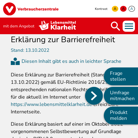
Direkt
Image
zum
A
A
A
Kontrast
Inhalt
yellow
green
white
mit dem Angebot
Erklärung zur Barrierefreiheit
Stand:
13.10.2022
Diesen Inhalt gibt es auch in leichter Sprache
Frage
Diese
Erklärung zur Barrierefreiheit (Stand:
stellen
13.10.2022) gemäß EU-Richtlinie 2016/2102 und
entsprechenden nationalen Rechtsvorschriften gilt
Umfrage
für die aktuell im Internet unter
Main
mitmachen
https://www.lebensmittelklarheit.de
erreichbare
navigation
Internetseite.
Produkt
melden
Diese Erklärung basiert auf einer im Oktober 2022
vorgenommenen Selbstbewertung auf Grundlage