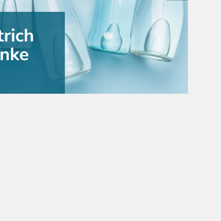
rich
änke