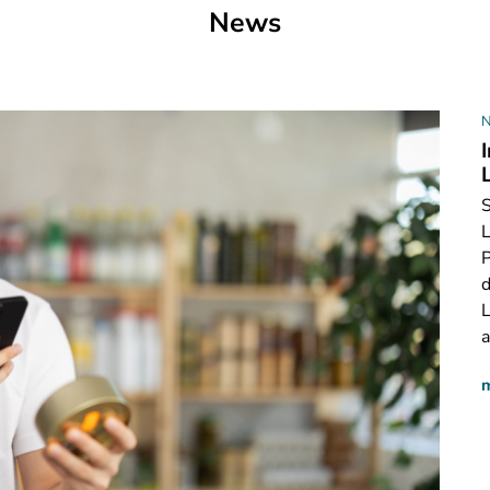
News
S
P
d
L
a