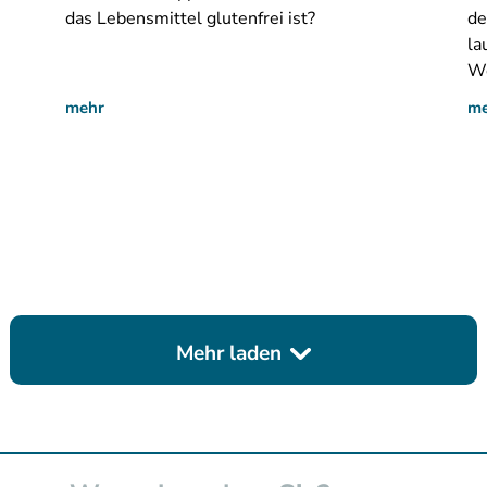
das Lebensmittel glutenfrei ist?
de
la
We
mehr
m
Mehr laden