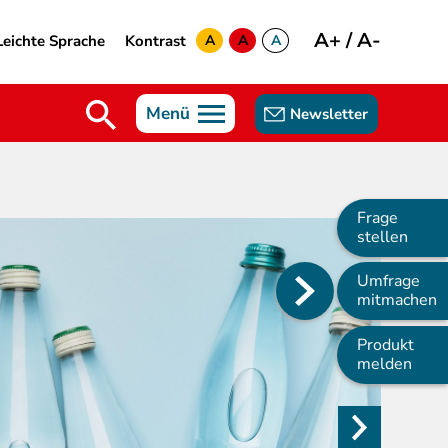
A+
/
A-
Leichte Sprache
Kontrast
A
A
A
yellow
green
white
Menü
Newsletter
Frage
stellen
Umfrage
Main
mitmachen
navigation
Produkt
melden