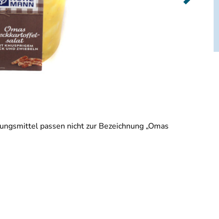
Produktmeld
Nahrungs
über Nac
ungsmittel passen nicht zur Bezeichnung „Omas
Mit dem Na
Nacht“ wec
Nahrungse
mehr