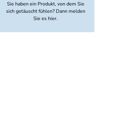
Sie haben ein Produkt, von dem Sie
sich getäuscht fühlen? Dann melden
Sie es hier.
ungen
ergänzungsmittel „Keto Burn Night Mode“ verspri
ht
men „Keto Burn Night Mode“ und Aussagen wie „Dein Body W
kt das Angebot der Shop-Apotheke falsche Erwartungen an d
rgänzungsmittel.