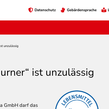
Preheader
Datenschutz
Gebärdensprache
Menü
st unzulässig
urner“ ist unzulässig
ica GmbH darf das
eines
Aufgrund