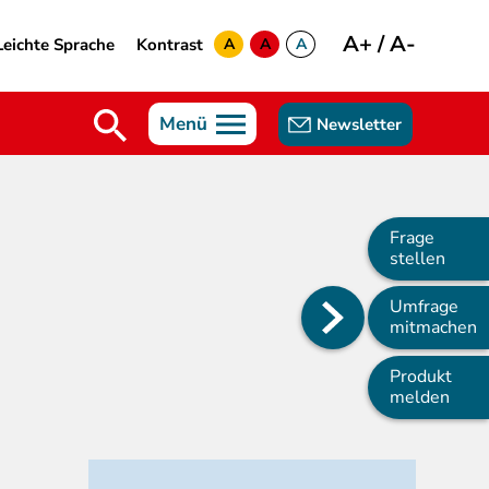
A+
/
A-
Leichte Sprache
Kontrast
A
A
A
yellow
green
white
Menü
Newsletter
Frage
stellen
Umfrage
Main
mitmachen
navigation
Produkt
melden