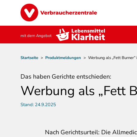
Direkt
Image
zum
Inhalt
mit dem Angebot
Pfadnavigation
Startseite
>
Produktmeldungen
>
Werbung als „Fett Burner“ i
Das haben Gerichte entschieden:
Werbung als „Fett B
Stand:
24.9.2025
Nach Gerichtsurteil: Die Allmed