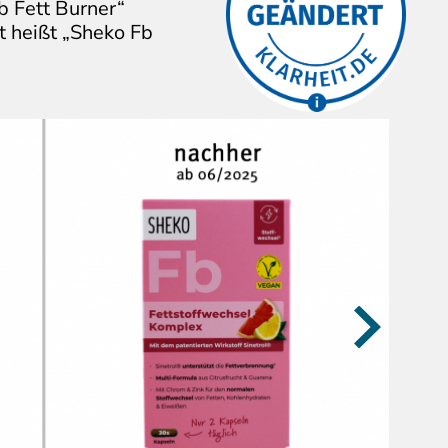
Gerichtsurteils hat die
b Fett Burner“
Firma die kritisierten
t heißt „Sheko Fb
Aussagen/Bilder
verändert.