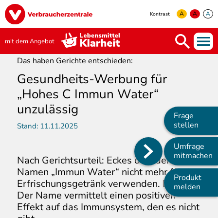
Direkt
Image
zum
A
A
A
Kontrast
Inhalt
yellow
green
white
mit dem Angebot
Das haben Gerichte entschieden:
Gesundheits-Werbung für
„Hohes C Immun Water“
unzulässig
Frage
stellen
Stand:
11.11.2025
Umfrage
Main
mitmachen
Nach Gerichtsurteil: Eckes darf den
navigation
Namen „Immun Water“ nicht mehr für das
Produkt
Erfrischungsgetränk verwenden. Denn:
melden
Der Name vermittelt einen positiven
Effekt auf das Immunsystem, den es nicht