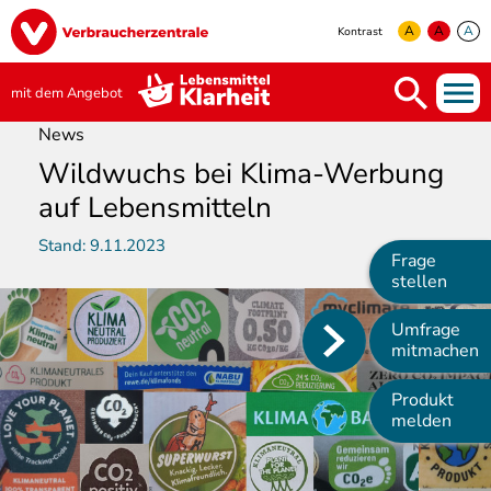
Direkt
Image
zum
A
A
A
Kontrast
Inhalt
yellow
green
white
mit dem Angebot
News
Wildwuchs bei Klima-Werbung
auf Lebensmitteln
Stand:
9.11.2023
Frage
stellen
Umfrage
Main
mitmachen
navigation
Produkt
melden