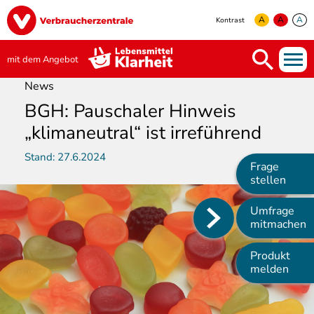
Direkt
Image
zum
A
A
A
Kontrast
Inhalt
yellow
green
white
mit dem Angebot
News
BGH: Pauschaler Hinweis
„klimaneutral“ ist irreführend
Stand:
27.6.2024
Frage
stellen
Umfrage
Main
mitmachen
navigation
Produkt
melden