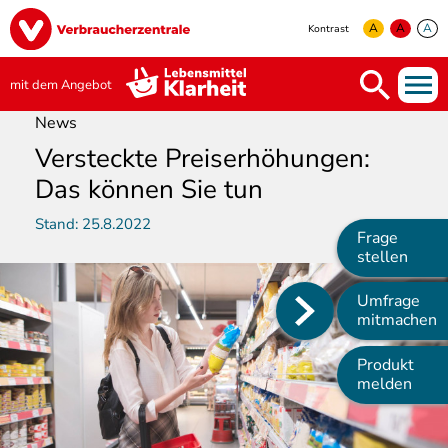
Direkt
Image
zum
A
A
A
Kontrast
Inhalt
yellow
green
white
mit dem Angebot
News
Versteckte Preiserhöhungen:
Das können Sie tun
Stand:
25.8.2022
Frage
stellen
Umfrage
Main
mitmachen
navigation
Produkt
melden