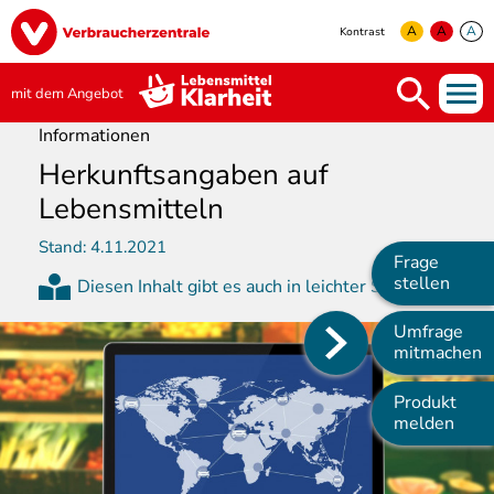
Direkt
Image
zum
A
A
A
Kontrast
Inhalt
yellow
green
white
mit dem Angebot
Informationen
Herkunftsangaben auf
Lebensmitteln
Stand:
4.11.2021
Frage
stellen
Diesen Inhalt gibt es auch in leichter Sprache
Umfrage
Main
mitmachen
navigation
Produkt
melden