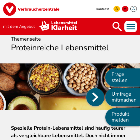
Direkt
Image
zum
A
A
A
Kontrast
Inhalt
yellow
green
white
mit dem Angebot
Themenseite
Proteinreiche Lebensmittel
Frage
stellen
Umfrage
Main
mitmachen
navigation
Produkt
melden
Spezielle
Protein-Lebensmittel sind häufig teurer
als vergleichbare Lebensmittel. Doch nicht immer