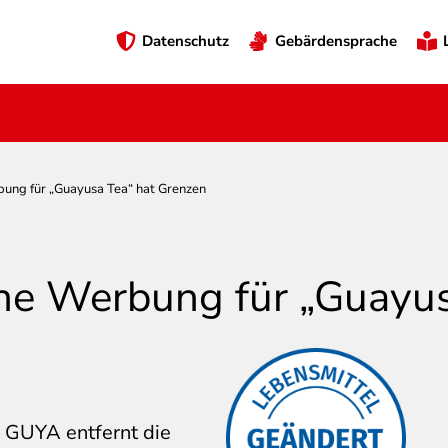
Preheader
Datenschutz
Gebärdensprache
Menü
ung für „Guayusa Tea“ hat Grenzen
e Werbung für „Guayus
eines
Aufgrund
Gerichtsurteils hat die
r GUYA entfernt die
Firma die kritisierten