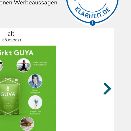
genen Werbeaussagen
Aussagen/Bilder
verändert.