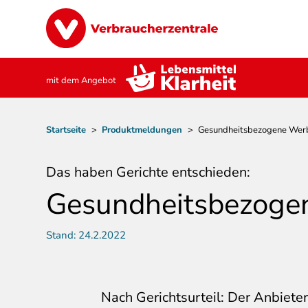
Direkt
Image
zum
Inhalt
mit dem Angebot
Pfadnavigation
Startseite
>
Produktmeldungen
>
Gesundheitsbezogene Werb
Das haben Gerichte entschieden:
Gesundheitsbezogen
Stand:
24.2.2022
Nach Gerichtsurteil: Der Anbiete