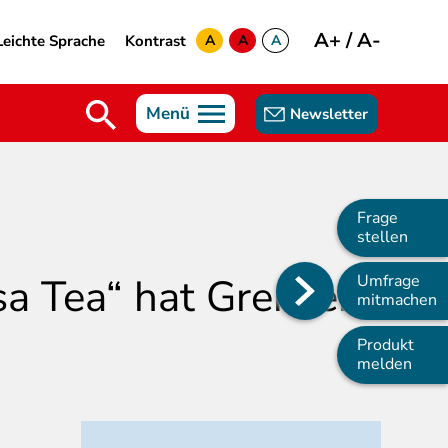
A+
/
A-
Leichte Sprache
Kontrast
A
A
A
yellow
green
white
Menü
Newsletter
Frage
stellen
a Tea“ hat Grenzen
Umfrage
Main
mitmachen
navigation
Produkt
melden