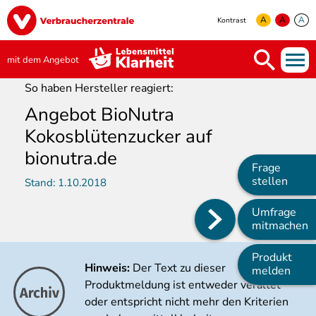
Direkt
Image
zum
A
A
A
Kontrast
Inhalt
yellow
green
white
mit dem Angebot
So haben Hersteller reagiert:
Angebot BioNutra
Kokosblütenzucker auf
bionutra.de
Frage
stellen
Stand:
1.10.2018
Umfrage
Main
mitmachen
navigation
Produkt
Hinweis:
Der Text zu dieser
melden
Produktmeldung ist entweder veraltet
oder entspricht nicht mehr den Kriterien