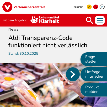
Direkt
Image
zum
A
A
A
Kontrast
Inhalt
yellow
green
white
mit dem Angebot
News
Aldi Transparenz-Code
funktioniert nicht verlässlich
Stand:
30.10.2025
Frage
stellen
Umfrage
Main
mitmachen
navigation
Produkt
melden