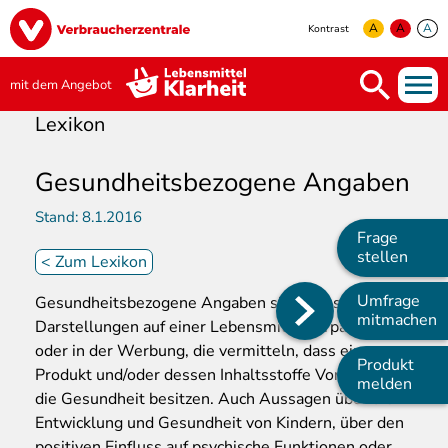
Direkt
Image
zum
A
A
A
Kontrast
Inhalt
yellow
green
white
mit dem Angebot
Lexikon
Gesundheitsbezogene Angaben
Stand:
8.1.2016
Frage
stellen
<
Zum Lexikon
Umfrage
Gesundheitsbezogene Angaben sind Aussagen oder
Main
mitmachen
Darstellungen auf einer Lebensmittelverpackung
navigation
oder in der Werbung, die vermitteln, dass ein
Produkt
Produkt und/oder dessen Inhaltsstoffe Vorteile für
melden
die Gesundheit besitzen. Auch Aussagen über die
Entwicklung und Gesundheit von Kindern, über den
positiven Einfluss auf psychische Funktionen oder