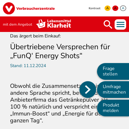
Direkt
Image
zum
A
A
A
Kontrast
Inhalt
yellow
green
white
mit dem Angebot
Das ärgert beim Einkauf:
Übertriebene Versprechen für
„FunQ‘ Energy Shots“
Stand:
11.12.2024
Frage
stellen
Obwohl die Zusammensetzung eine
Umfrage
Main
andere Sprache spricht, bewirbt die
mitmachen
Anbieterfirma das Getränkepulver als
navigation
Produkt
100 % natürlich und verspricht einen
melden
„Immun-Boost“ und „Energie für den
ganzen Tag“.