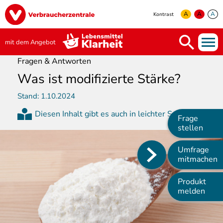
Direkt
Image
zum
A
A
A
Kontrast
Inhalt
yellow
green
white
mit dem Angebot
Fragen & Antworten
Was ist modifizierte Stärke?
Stand:
1.10.2024
Diesen Inhalt gibt es auch in leichter Sprache
Frage
stellen
Umfrage
Main
mitmachen
navigation
Produkt
melden