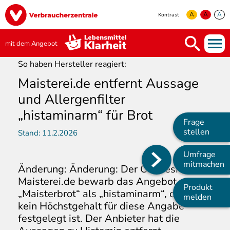
Direkt
Image
zum
A
A
A
Kontrast
Inhalt
yellow
green
white
mit dem Angebot
So haben Hersteller reagiert:
Maisterei.de entfernt Aussage
und Allergenfilter
„histaminarm“ für Brot
Frage
stellen
Stand:
11.2.2026
Umfrage
Main
mitmachen
Änderung: Änderung: Der Onlineshop
navigation
Maisterei.de bewarb das Angebot
Produkt
„Maisterbrot“ als „histaminarm“, obwohl
melden
kein Höchstgehalt für diese Angabe
festgelegt ist. Der Anbieter hat die