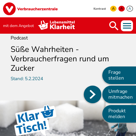
Direkt
Image
zum
A
A
A
Kontrast
Inhalt
yellow
green
white
mit dem Angebot
Podcast
Süße Wahrheiten -
Verbraucherfragen rund um
Zucker
Frage
stellen
Stand:
5.2.2024
Umfrage
Main
mitmachen
navigation
Produkt
melden