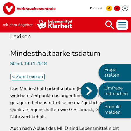
Direkt
Image
zum
A
A
A
Kontrast
Inhalt
yellow
green
white
mit dem Angebot
Lexikon
Mindesthaltbarkeitsdatum
Stand:
13.11.2018
Frage
stellen
<
Zum Lexikon
Umfrage
Das Mindesthaltbarkeitsdatum (MHD) gibt an, bis zu
Main
mitmachen
welchem Zeitpunkt das ungeöffnete und richtig
navigation
gelagerte Lebensmittel seine maßgeblichen
Produkt
Qualitätseigenschaften wie Geschmack, Geruch und
melden
Nährwert behält.
Auch nach Ablauf des MHD sind Lebensmittel nicht