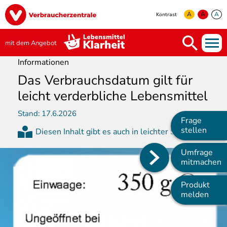
Direkt
Image
zum
A
A
A
Kontrast
Inhalt
yellow
green
white
mit dem Angebot
Informationen
Das Verbrauchsdatum gilt für
leicht verderbliche Lebensmittel
Stand:
17.6.2026
Frage
stellen
Diesen Inhalt gibt es auch in leichter Sprache
Umfrage
Main
mitmachen
navigation
Produkt
melden