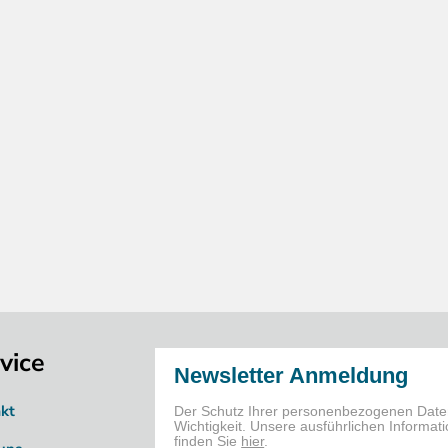
vice
kt