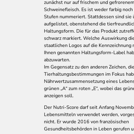
zunächst nur auf frischem und gefrorene
Schweinefleisch. Es ist weder farbig noch
Stufen nummeriert. Stattdessen sind sie
aufgelistet, obenstehend die tierfreundli
Haltungsform. Die für das Produkt zutref
schwarz markiert. Welche Auswirkung die
staatlichen Logos auf die Kennzeichnung
Ihnen genannten Haltungsform-Label habe
abzuwarten.
Im Gegensatz zu den anderen Zeichen, di
Tierhaltungsbestimmungen im Fokus habe
Nährwertzusammensetzung eines Lebensmi
grünen „A“ zum roten „E“, wobei das grü
anzeigen soll.
Der
Nutri-Score darf seit Anfang Novemb
Lebensmitteln verwendet werden, vorgesc
nicht. Er wurde 2016 von französischen
Gesundheitsbehörden in Leben gerufen u