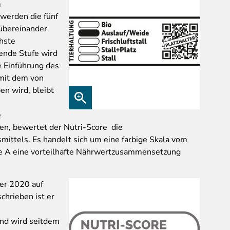
m
 werden die fünf
 übereinander
chste
fende Stufe wird
 Einführung des
 mit dem von
n wird, bleibt
e
n, bewertet der Nutri-Score die
ttels. Es handelt sich um eine farbige Skala vom
ne A eine vorteilhafte Nährwertzusammensetzung
er 2020 auf
hrieben ist er
nd wird seitdem