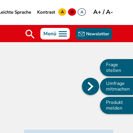
A+
/
A-
Leichte Sprache
Kontrast
A
A
A
yellow
green
white
Menü
Newsletter
Frage
stellen
Umfrage
Main
mitmachen
navigation
Produkt
melden