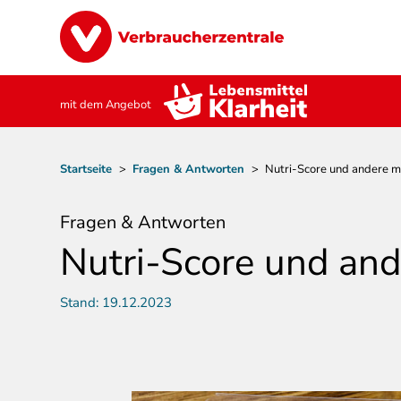
Direkt
Image
zum
Inhalt
mit dem Angebot
Pfadnavigation
Startseite
>
Fragen & Antworten
>
Nutri-Score und andere m
Fragen & Antworten
Nutri-Score und and
Stand:
19.12.2023