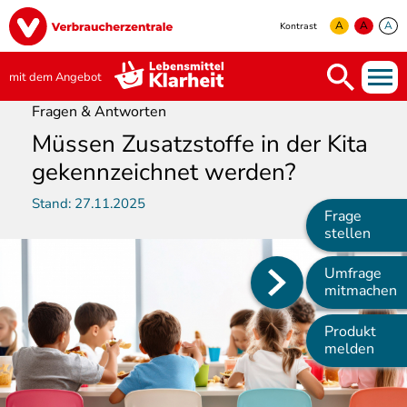
Direkt
Image
zum
A
A
A
Kontrast
Inhalt
yellow
green
white
mit dem Angebot
Fragen & Antworten
Müssen Zusatzstoffe in der Kita
gekennzeichnet werden?
Stand:
27.11.2025
Frage
stellen
Umfrage
Main
mitmachen
navigation
Produkt
melden