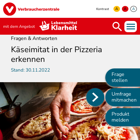
Direkt
Image
zum
A
A
A
Kontrast
Inhalt
yellow
green
white
mit dem Angebot
Fragen & Antworten
Käseimitat in der Pizzeria
erkennen
Stand:
30.11.2022
Frage
stellen
Umfrage
Main
mitmachen
navigation
Produkt
melden