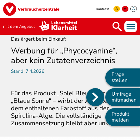
Direkt
Image
zum
A
A
A
Kontrast
Inhalt
yellow
green
white
mit dem Angebot
Das ärgert beim Einkauf:
Werbung für „Phycocyanine“,
aber kein Zutatenverzeichnis
Stand:
7.4.2026
Frage
stellen
Für das Produkt „Solei Bleu“ – also
Umfrage
Main
„Blaue Sonne“ – wirbt der Anbieter mit
mitmachen
dem enthaltenen Farbstoff aus der
navigation
Produkt
Spirulina-Alge. Die vollständige
melden
Zusammensetzung bleibt aber unklar.