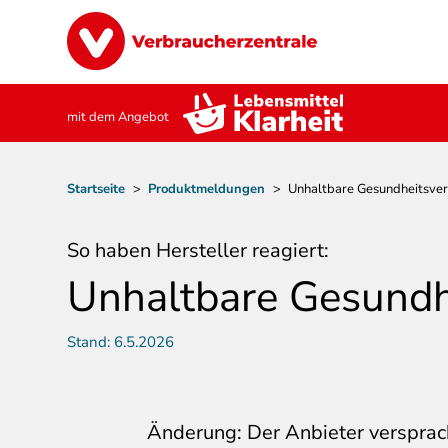
Direkt
Image
zum
Inhalt
mit dem Angebot
Pfadnavigation
Startseite
>
Produktmeldungen
>
Unhaltbare Gesundheitsver
So haben Hersteller reagiert:
Unhaltbare Gesundh
Stand:
6.5.2026
Änderung: Der Anbieter versprach