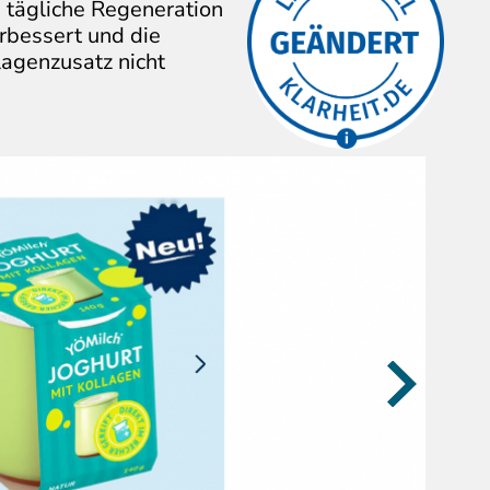
e tägliche Regeneration
Firma hat die
Die
erbessert und die
kritisierten
Aussagen/Bilder
lagenzusatz nicht
verändert.