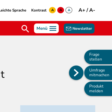
A+
/
A-
Leichte Sprache
Kontrast
A
A
A
yellow
green
white
Menü
Newsletter
Frage
stellen
t
Umfrage
Main
mitmachen
navigation
Produkt
melden