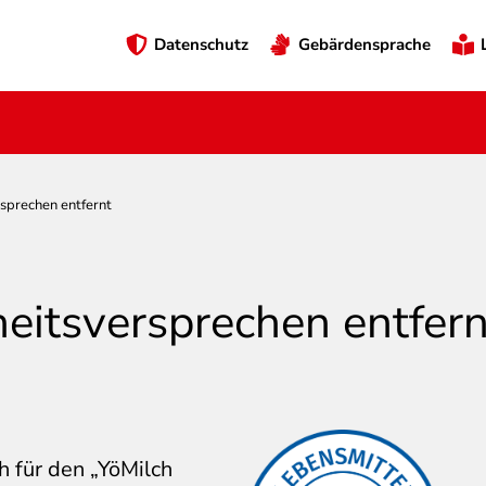
Preheader
Datenschutz
Gebärdensprache
Menü
sprechen entfernt
eitsversprechen entfern
 für den „YöMilch