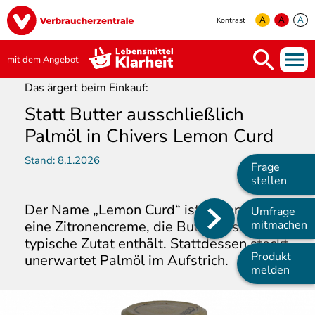
Direkt
Image
zum
A
A
A
Kontrast
Inhalt
yellow
green
white
mit dem Angebot
Das ärgert beim Einkauf:
Statt Butter ausschließlich
Palmöl in Chivers Lemon Curd
Stand:
8.1.2026
Frage
stellen
Der Name „Lemon Curd“ ist bekannt für
Umfrage
Main
eine Zitronencreme, die Butter als
mitmachen
typische Zutat enthält. Stattdessen steckt
navigation
Produkt
unerwartet Palmöl im Aufstrich.
melden