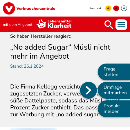
Direkt
Image
zum
A
A
A
Kontrast
Inhalt
yellow
green
white
mit dem Angebot
So haben Hersteller reagiert:
„No added Sugar“ Müsli nicht
mehr im Angebot
Stand:
26.1.2024
Frage
stellen
Die Firma Kellogg verzichtete zwar auf
Umfrage
Main
zugesetzten Zucker, verwendete aber
mitmachen
süße Dattelpaste, sodass das Müsli zwölf
navigation
Produkt
Prozent Zucker enthielt. Das passte nicht
melden
zur Werbung mit „no added sugar“.