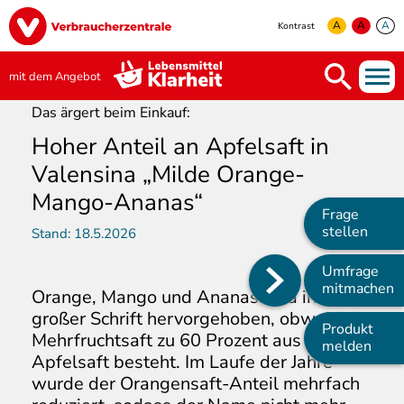
Direkt
Image
zum
A
A
A
Kontrast
Inhalt
yellow
green
white
mit dem Angebot
Das ärgert beim Einkauf:
Hoher Anteil an Apfelsaft in
Valensina „Milde Orange-
Mango-Ananas“
Frage
stellen
Stand:
18.5.2026
Umfrage
Main
mitmachen
Orange, Mango und Ananas sind in
navigation
großer Schrift hervorgehoben, obwohl der
Produkt
Mehrfruchtsaft zu 60 Prozent aus
melden
Apfelsaft besteht. Im Laufe der Jahre
wurde der Orangensaft-Anteil mehrfach