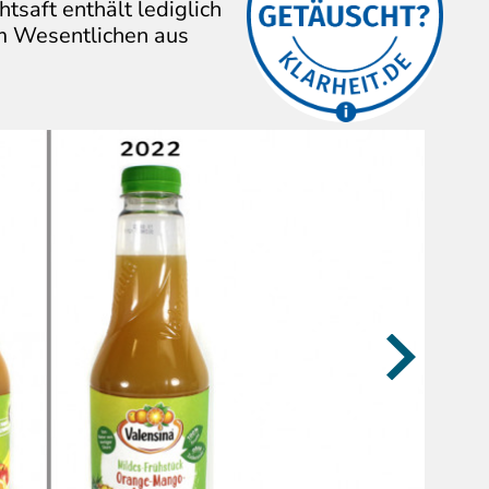
Über diese
saft enthält lediglich
Aussagen/Bilder ärgern
m Wesentlichen aus
sich Verbraucher:innen.