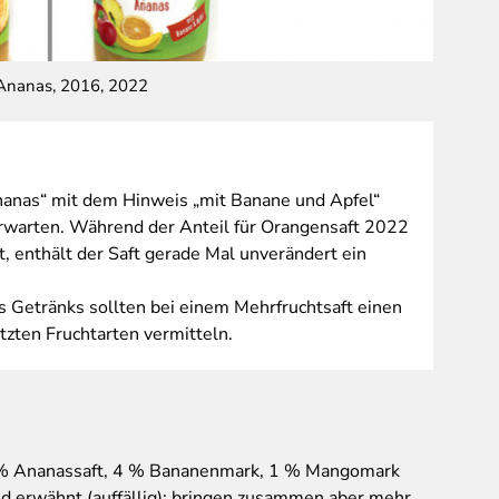
Ananas, 2016, 2022
Bezeichn
nas“ mit dem Hinweis „mit Banane und Apfel“
rwarten. Während der Anteil für Orangensaft 2022
t, enthält der Saft gerade Mal unverändert ein
 Getränks sollten bei einem Mehrfruchtsaft einen
etzten Fruchtarten vermitteln.
9 % Ananassaft, 4 % Bananenmark, 1 % Mangomark
ind erwähnt (auffällig); bringen zusammen aber mehr