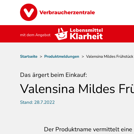
Direkt
Image
zum
Inhalt
mit dem Angebot
Pfadnavigation
Startseite
>
Produktmeldungen
>
Valensina Mildes Frühstü
Das ärgert beim Einkauf:
Valensina Mildes 
Stand:
28.7.2022
Der Produktname vermittelt eine