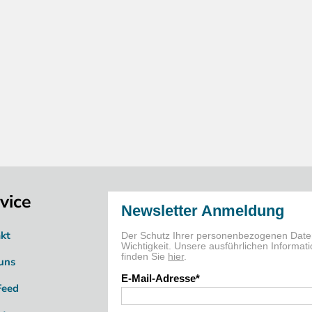
vice
kt
uns
Feed