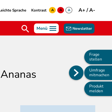
A+
/
A-
Leichte Sprache
Kontrast
A
A
A
yellow
green
white
Menü
Newsletter
Frage
stellen
-Ananas
Umfrage
Main
mitmachen
navigation
Produkt
melden