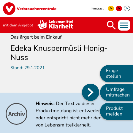
Direkt
Image
zum
A
A
A
Kontrast
Inhalt
yellow
green
white
mit dem Angebot
Das ärgert beim Einkauf:
Edeka Knuspermüsli Honig-
Nuss
Stand:
29.1.2021
Frage
stellen
Umfrage
Main
mitmachen
navigation
Hinweis:
Der Text zu dieser
Produkt
Produktmeldung ist entweder veraltet
melden
oder entspricht nicht mehr den Kriterien
von Lebensmittelklarheit.