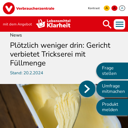
Direkt
Image
zum
A
A
A
Kontrast
Inhalt
yellow
green
white
mit dem Angebot
News
Plötzlich weniger drin: Gericht
verbietet Trickserei mit
Füllmenge
Frage
Stand:
20.2.2024
stellen
Umfrage
Main
mitmachen
navigation
Produkt
melden