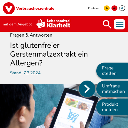
Direkt
Image
zum
A
A
A
Kontrast
Inhalt
yellow
green
white
mit dem Angebot
Fragen & Antworten
Ist glutenfreier
Gerstenmalzextrakt ein
Allergen?
Frage
Stand:
7.3.2024
stellen
Umfrage
Main
mitmachen
navigation
Produkt
melden