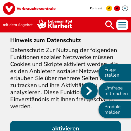
Direkt
Image
zum
A
A
A
Kontrast
Inhalt
yellow
green
white
mit dem Angebot
Hinweis
zum Datenschutz
Datenschutz: Zur Nutzung der folgenden
Funktionen sozialer Netzwerke müssen
Cookies und Skripte aktiviert werden, die
Frage
es den Anbietern sozialer Netzwerke
stellen
erlauben Sie über mehrere Seiten hinweg
zu tracken und ihre Aktivitäten zu
Umfrage
analysieren. Diese Funktion kann nur in
Main
mitmachen
Einverständnis mit Ihnen frei geschaltet
navigation
werden.
Produkt
melden
aktivieren