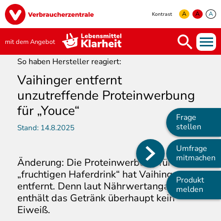
Direkt
Image
zum
A
A
A
Kontrast
Inhalt
yellow
green
white
mit dem Angebot
So haben Hersteller reagiert:
Vaihinger entfernt
unzutreffende Proteinwerbung
für „Youce“
Frage
stellen
Stand:
14.8.2025
Umfrage
Main
mitmachen
Änderung: Die Proteinwerbung für den
navigation
„fruchtigen Haferdrink“ hat Vaihinger
Produkt
entfernt. Denn laut Nährwertangaben
melden
enthält das Getränk überhaupt kein
Eiweiß.