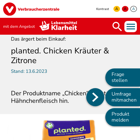
Direkt
Image
zum
A
A
A
Kontrast
Inhalt
yellow
green
white
mit dem Angebot
Das ärgert beim Einkauf:
planted. Chicken Kräuter &
Zitrone
Stand:
13.6.2023
Frage
stellen
Der Produktname „Chicken“ weist auf
Umfrage
Main
Hähnchenfleisch hin.
mitmachen
navigation
Produkt
melden