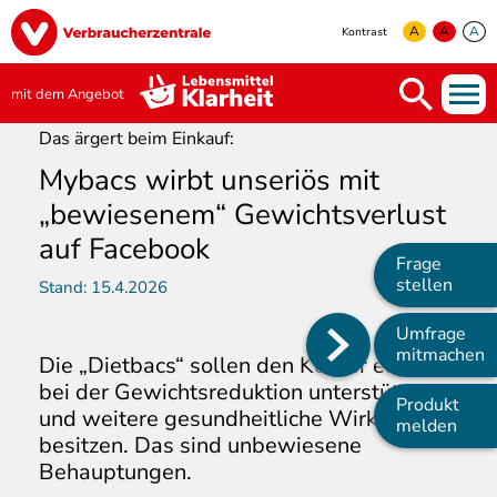
Direkt
Image
zum
A
A
A
Kontrast
Inhalt
yellow
green
white
mit dem Angebot
Das ärgert beim Einkauf:
Mybacs wirbt unseriös mit
„bewiesenem“ Gewichtsverlust
auf Facebook
Frage
stellen
Stand:
15.4.2026
Umfrage
Main
mitmachen
Die „Dietbacs“ sollen den Körper effektiv
navigation
bei der Gewichtsreduktion unterstützen
Produkt
und weitere gesundheitliche Wirkungen
melden
besitzen. Das sind unbewiesene
Behauptungen.