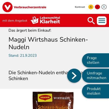
Direkt
Image
zum
A
A
A
Kontrast
Inhalt
yellow
green
white
mit dem Angebot
Das ärgert beim Einkauf:
Maggi Wirtshaus Schinken-
Nudeln
Stand:
21.9.2023
Frage
stellen
Die Schinken-Nudeln enthalten kaum
Umfrage
Main
Schinken
mitmachen
navigation
Produkt
melden