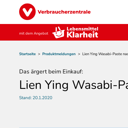
Direkt
Image
zum
Inhalt
mit dem Angebot
Pfadnavigation
Startseite
>
Produktmeldungen
>
Lien Ying Wasabi-Paste nac
Das ärgert beim Einkauf:
Lien Ying Wasabi-Pa
Stand:
20.1.2020