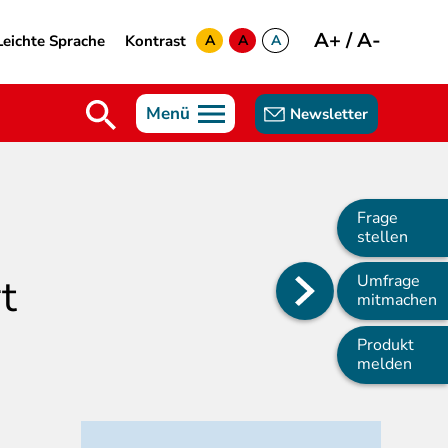
A+
/
A-
Leichte Sprache
Kontrast
A
A
A
yellow
green
white
Menü
Newsletter
Frage
stellen
t
Umfrage
Main
mitmachen
navigation
Produkt
melden