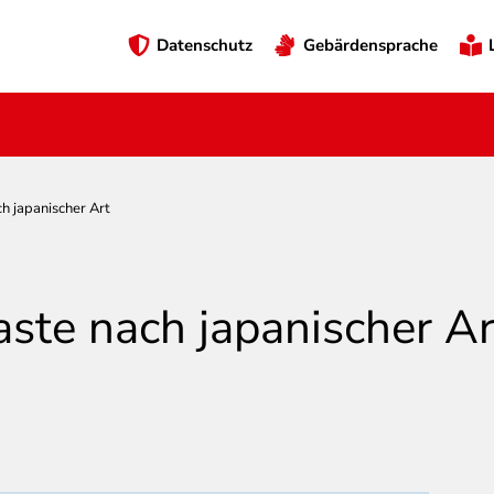
Preheader
Datenschutz
Gebärdensprache
Menü
h japanischer Art
ste nach japanischer Ar