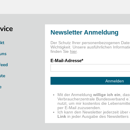
vice
kt
uns
Feed
ste
e