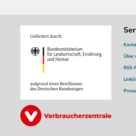
Ser
Image
Konta
Über 
RSS-
Linkli
Press
Image