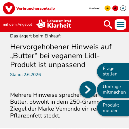
Direkt
Image
zum
A
A
A
Kontrast
Inhalt
yellow
green
white
mit dem Angebot
Das ärgert beim Einkauf:
Hervorgehobener Hinweis auf
„Butter“ bei veganem Lidl-
Produkt ist unpassend
Frage
stellen
Stand:
2.6.2026
Umfrage
Main
mitmachen
Mehrere Hinweise sprechen für eine
navigation
Butter, obwohl in dem 250-Gramm-
Produkt
Ziegel der Marke Vemondo ein reines
melden
Pflanzenfett steckt.