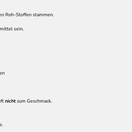
en Roh-Stoffen stammen.
ittel sein.
den
oft
nicht
zum Geschmack.
e.