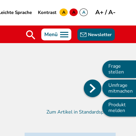
A+
/
A-
Leichte Sprache
Kontrast
A
A
A
yellow
green
white
Menü
Newsletter
Frage
stellen
Umfrage
Main
mitmachen
navigation
Produkt
melden
Zum Artikel in Standardsprache