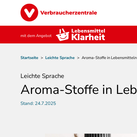
Direkt
Image
zum
Inhalt
mit dem Angebot
Pfadnavigation
Startseite
>
Leichte Sprache
>
Aroma-Stoffe in Lebensmitteln
Leichte Sprache
Aroma-Stoffe in Leb
Stand:
24.7.2025