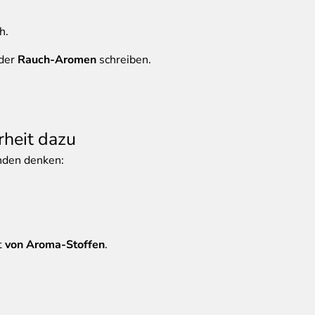
h.
der
Rauch-Aromen
schreiben.
rheit dazu
nden denken:
t
von Aroma-Stoffen
.