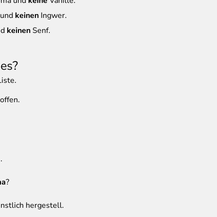
oma und
keine
Vanille.
 und
keinen
Ingwer.
nd
keinen
Senf.
 es?
iste.
offen.
.
ma
?
stlich hergestell.