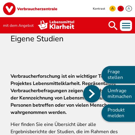
Direkt
Image
zum
A
A
A
Kontrast
Inhalt
yellow
green
white
mit dem Angebot
Eigene Studien
Frage
Verbraucherforschung
ist ein wichtiger Teil des
stellen
Projektes Lebensmittelklarheit. Repräsentative
Verbraucherbefragungen zeigen, ob Probleme bei
Umfrage
Main
mitmachen
der Kennzeichnung von Lebensmitteln nur einzelne
navigation
Personen betreffen oder von vielen Menschen
Produkt
wahrgenommen werden.
melden
Hier finden Sie eine Übersicht über alle
Ergebnisberichte der Studien, die im Rahmen des