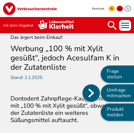
Direkt
Image
zum
A
A
A
Kontrast
Inhalt
yellow
green
white
mit dem Angebot
Das ärgert beim Einkauf:
Werbung „100 % mit Xylit
gesüßt“, jedoch Acesulfam K in
der Zutatenliste
Frage
stellen
Stand:
2.1.2025
Umfrage
Main
mitmachen
Dontodent Zahnpflege-Kaugummi wirbt
navigation
mit „100 % mit Xylit gesüßt“, obwohl in
Produkt
der Zutatenliste ein weiteres
melden
Süßungsmittel auftaucht.