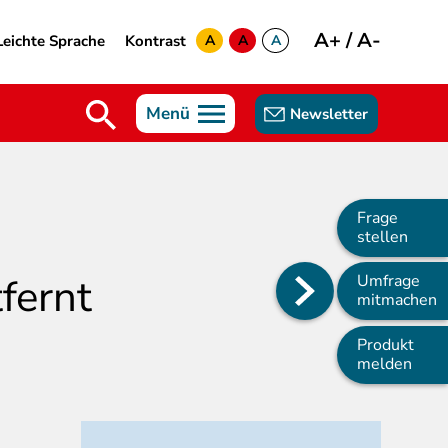
A+
/
A-
Leichte Sprache
Kontrast
A
A
A
yellow
green
white
Menü
Newsletter
Frage
stellen
fernt
Umfrage
Main
mitmachen
navigation
Produkt
melden