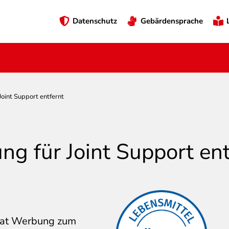
Preheader
Datenschutz
Gebärdensprache
Menü
oint Support entfernt
g für Joint Support ent
hat Werbung zum
Firma hat die
Die