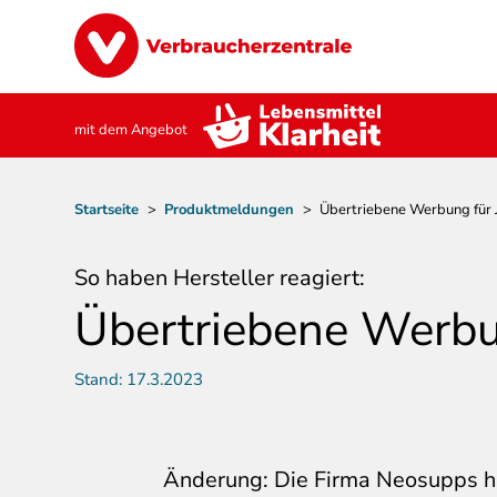
Direkt
Image
zum
Inhalt
mit dem Angebot
Pfadnavigation
Startseite
>
Produktmeldungen
>
Übertriebene Werbung für J
So haben Hersteller reagiert:
Übertriebene Werbun
Stand:
17.3.2023
Änderung: Die Firma Neosupps 