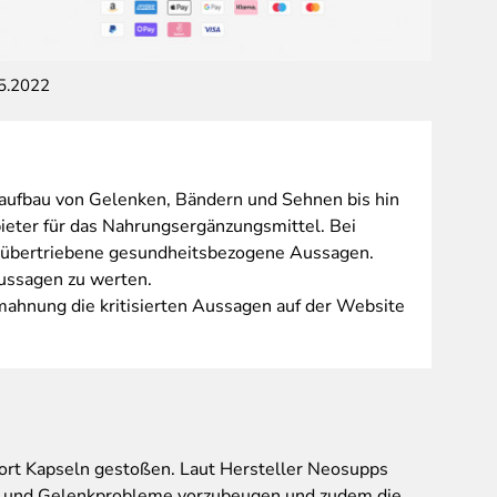
05.2022
alt: Wer
ufbau von Gelenken, Bändern und Sehnen bis hin
ieter für das Nahrungsergänzungsmittel. Bei
m übertriebene gesundheitsbezogene Aussagen.
Aussagen zu werten.
mahnung die kritisierten Aussagen auf der Website
pport Kapseln gestoßen. Laut Hersteller Neosupps
n und Gelenkprobleme vorzubeugen und zudem die