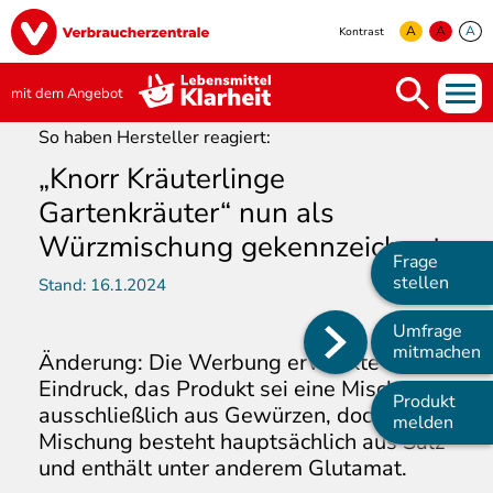
Direkt
Image
zum
A
A
A
Kontrast
Inhalt
yellow
green
white
mit dem Angebot
So haben Hersteller reagiert:
„Knorr Kräuterlinge
Gartenkräuter“ nun als
Würzmischung gekennzeichnet
Frage
stellen
Stand:
16.1.2024
Umfrage
Main
mitmachen
Änderung: Die Werbung erweckte den
navigation
Eindruck, das Produkt sei eine Mischung
Produkt
ausschließlich aus Gewürzen, doch die
melden
Mischung besteht hauptsächlich aus Salz
und enthält unter anderem Glutamat.