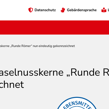
Preheader
Datenschutz
Gebärdensprache
Menü
sskerne „Runde Römer“ nun eindeutig gekennzeichnet
Haselnusskerne „Runde 
chnet