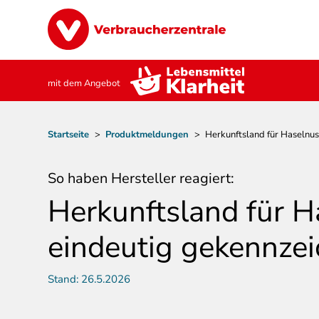
Direkt
Image
zum
Inhalt
mit dem Angebot
Pfadnavigation
Startseite
>
Produktmeldungen
>
Herkunftsland für Haselnu
So haben Hersteller reagiert:
Herkunftsland für 
eindeutig gekennzei
Stand:
26.5.2026