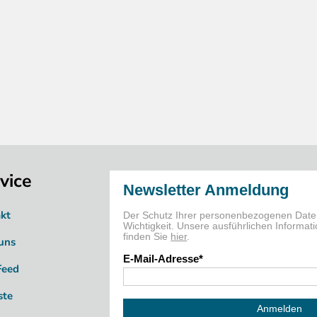
vice
kt
uns
Feed
ste