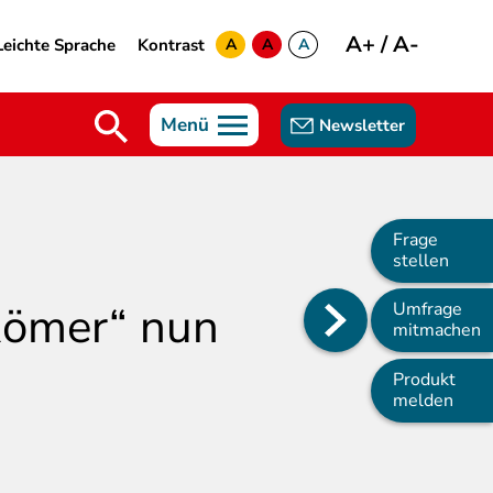
A+
/
A-
Leichte Sprache
Kontrast
A
A
A
yellow
green
white
Menü
Newsletter
Frage
stellen
Römer“ nun
Umfrage
Main
mitmachen
navigation
Produkt
melden