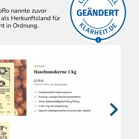
Firma hat die
Die
oRo nannte zuvor
kritisierten
Aussagen/Bilder
 als Herkunftsland für
verändert.
ht in Ordnung.