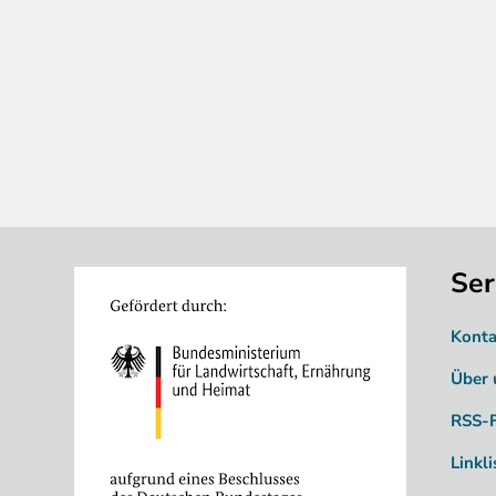
Ser
Image
Konta
Über 
RSS-
Linkli