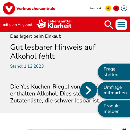
Direkt
Image
zum
A
A
A
Kontrast
Inhalt
yellow
green
white
mit dem Angebot
Das ärgert beim Einkauf:
Gut lesbarer Hinweis auf
Alkohol fehlt
Stand:
1.12.2023
Frage
stellen
Die Yes Kuchen-Riegel von Nestlé
Umfrage
Main
enthalten Alkohol. Dies steht nur in der
mitmachen
Zutatenliste, die schwer lesbar ist.
navigation
Produkt
melden