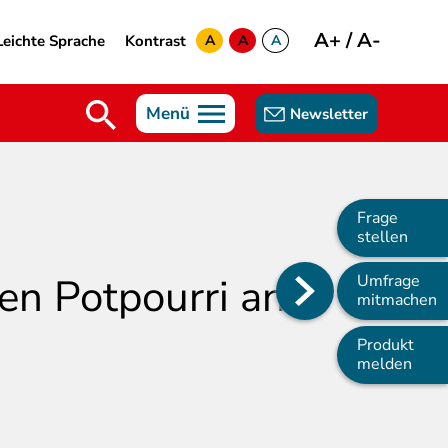
A+
/
A-
Leichte Sprache
Kontrast
A
A
A
yellow
green
white
Menü
Newsletter
Frage
stellen
n Potpourri an
Umfrage
Main
mitmachen
navigation
Produkt
melden