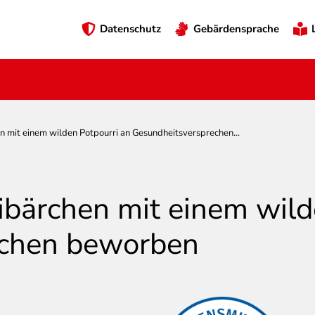
Preheader
Datenschutz
Gebärdensprache
Menü
mit einem wilden Potpourri an Gesundheitsversprechen...
ärchen mit einem wilde
echen beworben