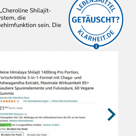
heroline Shilajit-
Über diese
stem, die
Aussagen/Bilder ärgern
hirnfunktion sein. Die
sich Verbraucher:innen.