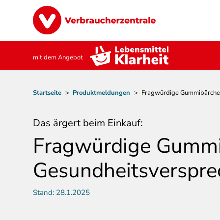
Direkt
Image
zum
Inhalt
mit dem Angebot
Pfadnavigation
Startseite
>
Produktmeldungen
>
Fragwürdige Gummibärchen 
Das ärgert beim Einkauf:
Fragwürdige Gummib
Gesundheitsverspr
Stand:
28.1.2025