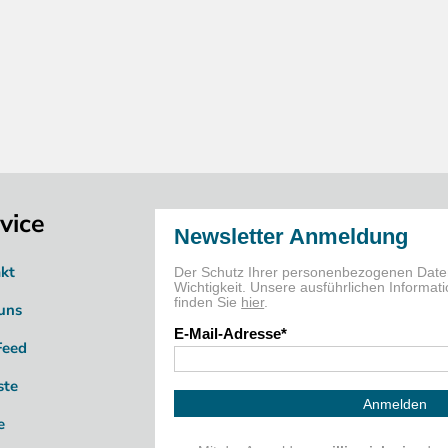
vice
kt
uns
Feed
ste
e