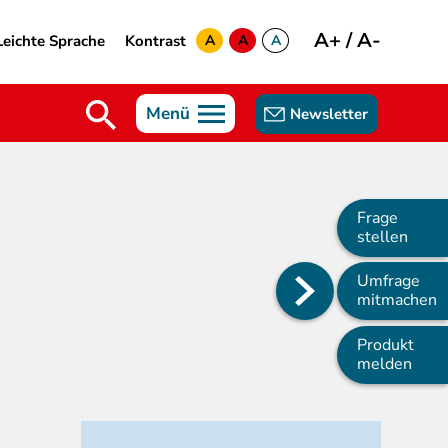
A+
/
A-
Leichte Sprache
Kontrast
A
A
A
yellow
green
white
Menü
Newsletter
Frage
stellen
Umfrage
Main
mitmachen
navigation
Produkt
melden