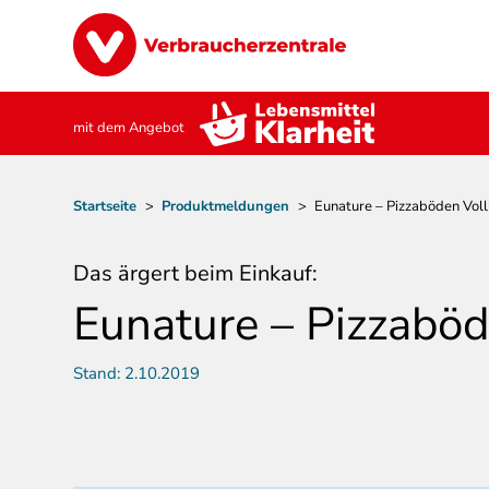
Direkt
Image
zum
Inhalt
mit dem Angebot
Pfadnavigation
Startseite
>
Produktmeldungen
>
Eunature – Pizzaböden Vol
Das ärgert beim Einkauf:
Eunature – Pizzaböd
Stand:
2.10.2019