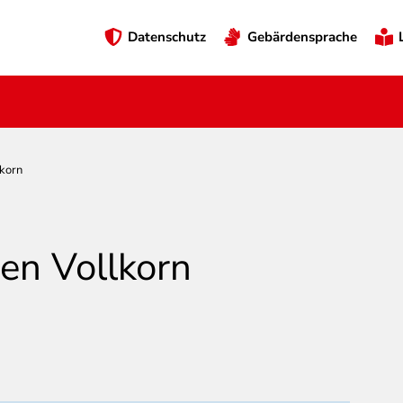
Preheader
Datenschutz
Gebärdensprache
Menü
lkorn
en Vollkorn