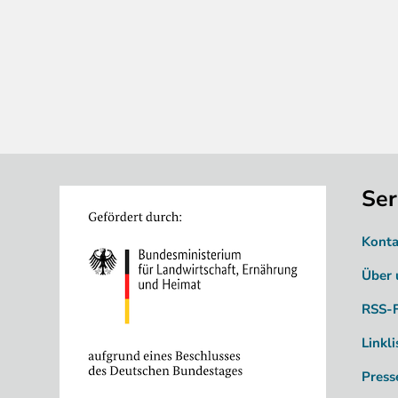
Ser
Image
Konta
Über 
RSS-
Linkli
Press