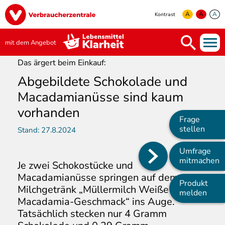
Direkt
Image
zum
A
A
A
Kontrast
Inhalt
yellow
green
white
mit dem Angebot
Das ärgert beim Einkauf:
Abgebildete Schokolade und
Macadamianüsse sind kaum
vorhanden
Frage
stellen
Stand:
27.8.2024
Umfrage
Main
mitmachen
Je zwei Schokostücke und
navigation
Macadamianüsse springen auf dem
Produkt
Milchgetränk „Müllermilch Weiße Schoko-
melden
Macadamia-Geschmack“ ins Auge.
Tatsächlich stecken nur 4 Gramm